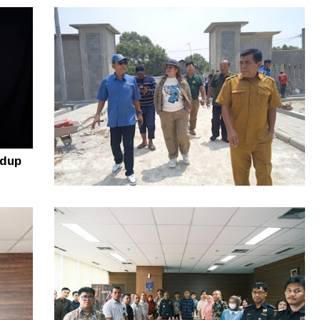
Rugi puluhan Juta! Warga Sidikalang
Lapor ke Polres Dairi Gegara Tanah
Sengketa
idup
Resmi Diluncurkan, Lomba Nelayan
Kreatif Sumut 2026 Siap Angkat Inovasi
dan Potensi Pesisir