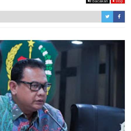
bacakan
stop