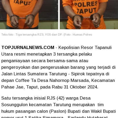
Teks foto : Tiga tersangka RZS, YOS dan DP. (Foto : Humas Polres
TOPJURNALNEWS.COM
- Kepolisian Resor Tapanuli
Utara resmi menetapkan 3 tersangka pelaku
penganiayaan secara bersama-sama atau
pengeroyokan dan pengerusakan barang yang terjadi di
Jalan Lintas Sumatera Tarutung - Sipirok tepatnya di
depan Coffee Ta Desa Nahornop Marsada, Kecamatan
Pahae Jae, Taput, pada Rabu 31 Oktober 2024.
Satu tersangka inisial RJS (42) warga Desa
Sosunggulon kecamatan Tarutung merupakan tim
hukum pasangan calon (Paslon) Bupati dan Wakil Bupati
nomor urut 1 Satika Simamora - Sarlandy Hutabarat.