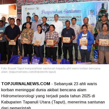
Foto: Bupati Taput menyerahkan santunan kepada ahli waris korban bencana
alam. (topjurnalnews.com/diskominfo taput)
TOPJURNALNEWS.COM
- Sebanyak 23 ahli waris
korban meninggal dunia akibat bencana alam
Hidrometeorologi yang terjadi pada tahun 2025 di
Kabupaten Tapanuli Utara (Taput), menerima santunan
dari pemerintah.